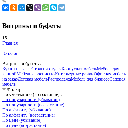
Витрины и буфеты
15
Главная
—
Каталог
—
Витрины и буфеты
Кухни на заказ
Столы и стулья
Корпусная мебель
Мебель для
ванной
Мебель с росписью
Интерьерные рейки
Офисная мебель
на заказ
Детская мебель
Распродажа
Мебель для бизнеса
Садовая
мебель
Фильтр
По умолчанию (возрастание)
По популярности (убывание)
По популярности (возрастание)
По алфавиту (убывание)
По алфавиту (возрастание)
По цене (убывание)
По цене (возрастание)