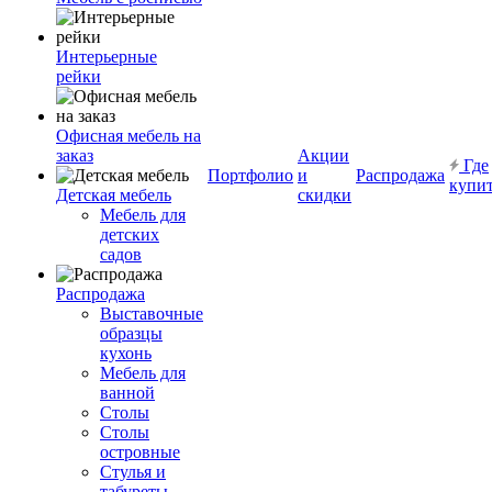
Интерьерные
рейки
Офисная мебель на
заказ
Акции
Где
Портфолио
и
Распродажа
купи
Детская мебель
скидки
Мебель для
детских
садов
Распродажа
Выставочные
образцы
кухонь
Мебель для
ванной
Столы
Столы
островные
Стулья и
табуреты