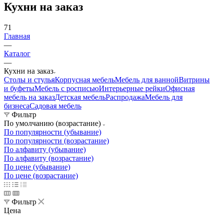
Кухни на заказ
71
Главная
—
Каталог
—
Кухни на заказ
Столы и стулья
Корпусная мебель
Мебель для ванной
Витрины
и буфеты
Мебель с росписью
Интерьерные рейки
Офисная
мебель на заказ
Детская мебель
Распродажа
Мебель для
бизнеса
Садовая мебель
Фильтр
По умолчанию (возрастание)
По популярности (убывание)
По популярности (возрастание)
По алфавиту (убывание)
По алфавиту (возрастание)
По цене (убывание)
По цене (возрастание)
Фильтр
Цена