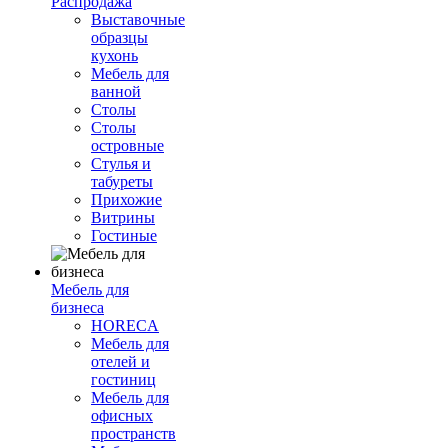
Распродажа
Выставочные
образцы
кухонь
Мебель для
ванной
Столы
Столы
островные
Стулья и
табуреты
Прихожие
Витрины
Гостиные
Мебель для
бизнеса
HORECA
Мебель для
отелей и
гостиниц
Мебель для
офисных
пространств