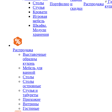
Гд
Столы
Портфолио
и
Распродажа
куп
Стулья
скидки
Кровати
Игровая
мебель
Шкафы.
Модули
хранения
Распродажа
Выставочные
образцы
кухонь
Мебель для
ванной
Столы
Столы
островные
Стулья и
табуреты
Прихожие
Витрины
Гостиные