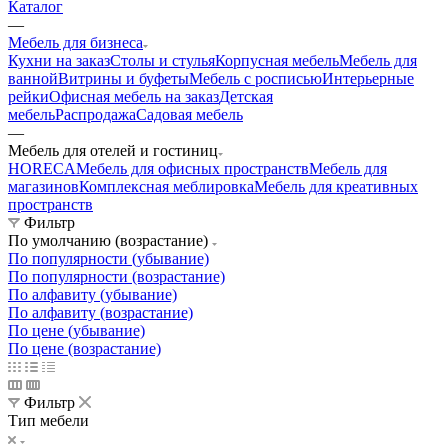
Каталог
—
Мебель для бизнеса
Кухни на заказ
Столы и стулья
Корпусная мебель
Мебель для
ванной
Витрины и буфеты
Мебель с росписью
Интерьерные
рейки
Офисная мебель на заказ
Детская
мебель
Распродажа
Садовая мебель
—
Мебель для отелей и гостиниц
HORECA
Мебель для офисных пространств
Мебель для
магазинов
Комплексная меблировка
Мебель для креативных
пространств
Фильтр
По умолчанию (возрастание)
По популярности (убывание)
По популярности (возрастание)
По алфавиту (убывание)
По алфавиту (возрастание)
По цене (убывание)
По цене (возрастание)
Фильтр
Тип мебели