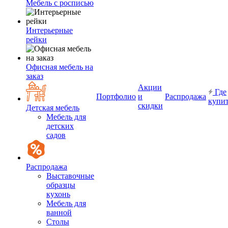
Мебель с росписью
Интерьерные
рейки
Офисная мебель на
заказ
Акции
Где
Портфолио
и
Распродажа
купи
скидки
Детская мебель
Мебель для
детских
садов
Распродажа
Выставочные
образцы
кухонь
Мебель для
ванной
Столы